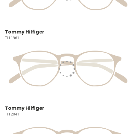
Tommy Hilfiger
TH 1961
Tommy Hilfiger
TH 2041