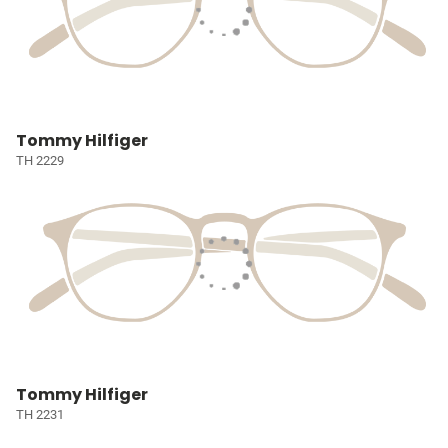
Tommy Hilfiger
TH 2229
Tommy Hilfiger
TH 2231